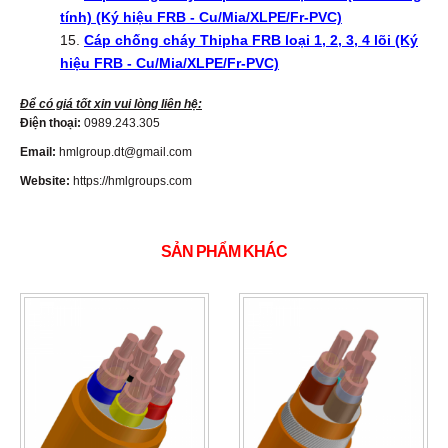
tính) (Ký hiệu FRB - Cu/Mia/XLPE/Fr-PVC)
Cáp chống cháy Thipha FRB loại 1, 2, 3, 4 lõi (Ký
hiệu FRB - Cu/Mia/XLPE/Fr-PVC)
Để có giá tốt xin vui lòng liên hệ:
Điện thoại:
0989.243.305
Email:
hmlgroup.dt@gmail.com
Website:
https://hmlgroups.com
SẢN PHẨM KHÁC