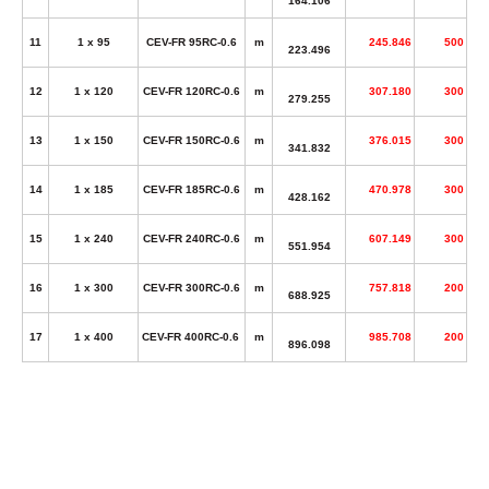
164.106
11
1 x 95
CEV-FR 95RC-0.6
m
245.846
500
223.496
12
1 x 120
CEV-FR 120RC-0.6
m
307.180
300
279.255
13
1 x 150
CEV-FR 150RC-0.6
m
376.015
300
341.832
14
1 x 185
CEV-FR 185RC-0.6
m
470.978
300
428.162
15
1 x 240
CEV-FR 240RC-0.6
m
607.149
300
551.954
16
1 x 300
CEV-FR 300RC-0.6
m
757.818
200
688.925
17
1 x 400
CEV-FR 400RC-0.6
m
985.708
200
896.098