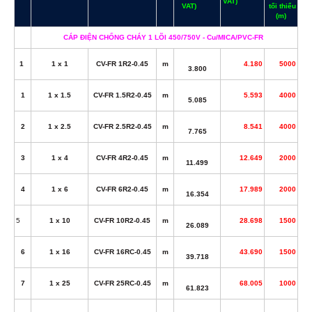
VAT)
VAT)
tối thiểu
(m)
CÁP ĐIỆN CHỐNG CHÁY 1 LÕI 450/750V - Cu/MICA/PVC-FR
1
1 x 1
CV-FR 1R2-0.45
m
4.180
5000
3.800
1
1 x 1.5
CV-FR 1.5R2-0.45
m
5.593
4000
5.085
2
1 x 2.5
CV-FR 2.5R2-0.45
m
8.541
4000
7.765
3
1 x 4
CV-FR 4R2-0.45
m
12.649
2000
11.499
4
1 x 6
CV-FR 6R2-0.45
m
17.989
2000
16.354
5
1 x 10
CV-FR 10R2-0.45
m
28.698
1500
26.089
6
1 x 16
CV-FR 16RC-0.45
m
43.690
1500
39.718
7
1 x 25
CV-FR 25RC-0.45
m
68.005
1000
61.823