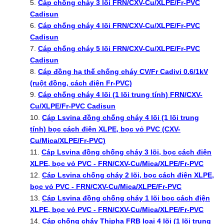
Cáp chống cháy 3 lõi FRN/CXV-Cu/XLPE/Fr-PVC
Cadisun
Cáp chống cháy 4 lõi FRN/CXV-Cu/XLPE/Fr-PVC
Cadisun
Cáp chống cháy 5 lõi FRN/CXV-Cu/XLPE/Fr-PVC
Cadisun
Cáp đồng hạ thế chống cháy CV/Fr Cadivi 0.6/1kV
(ruột đồng, cách điện Fr-PVC)
Cáp chống cháy 4 lõi (1 lõi trung tính) FRN/CXV-
Cu/XLPE/Fr-PVC Cadisun
Cáp Lsvina đồng chống cháy 4 lõi (1 lõi trung
tính) bọc cách điện XLPE, bọc vỏ PVC (CXV-
Cu/Mica/XLPE/Fr-PVC)
Cáp Lsvina đồng chống cháy 3 lõi, bọc cách điện
XLPE, bọc vỏ PVC - FRN/CXV-Cu/Mica/XLPE/Fr-PVC
Cáp Lsvina chống cháy 2 lõi, bọc cách điện XLPE,
bọc vỏ PVC - FRN/CXV-Cu/Mica/XLPE/Fr-PVC
Cáp Lsvina đồng chống cháy 1 lõi bọc cách điện
XLPE, bọc vỏ PVC - FRN/CXV-Cu/Mica/XLPE/Fr-PVC
Cáp chống cháy Thipha FRB loại 4 lõi (1 lõi trung