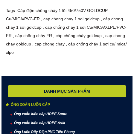
Tags:
Cáp điện chống cháy 1 lõi 450/750V GOLDCUP -
Cu/MICA/PVC-FR
,
cap chong chay 1 soi goldcup
,
cáp chong
cháy 1 sợi goldcup
,
cáp chống cháy 1 sợi Cu/MICA/XLPE/PVC-
FR
,
cáp chống cháy FR
,
cáp chống cháy goldcup
,
cap chong
chay goldcup
,
cap chong chay
,
cáp chống cháy 1 sợi cu/ mica/
xlpe
DANH MỤC SẢN PHẨM
ỐNG XOẮN LUỒN CÁP
Ống xoắn luồn cáp HDPE Santo
Ống xoắn luồn cáp HDPE Asia
Ống Luồn Dây Điện PVC Tiền Phong