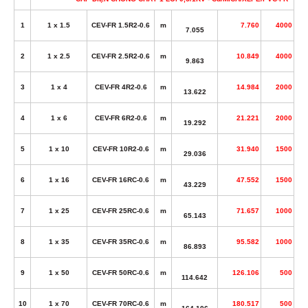
1
1 x 1.5
CEV-FR 1.5R2-0.6
m
7.760
4000
7.055
2
1 x 2.5
CEV-FR 2.5R2-0.6
m
10.849
4000
9.863
3
1 x 4
CEV-FR 4R2-0.6
m
14.984
2000
13.622
4
1 x 6
CEV-FR 6R2-0.6
m
21.221
2000
19.292
5
1 x 10
CEV-FR 10R2-0.6
m
31.940
1500
29.036
6
1 x 16
CEV-FR 16RC-0.6
m
47.552
1500
43.229
7
1 x 25
CEV-FR 25RC-0.6
m
71.657
1000
65.143
8
1 x 35
CEV-FR 35RC-0.6
m
95.582
1000
86.893
9
1 x 50
CEV-FR 50RC-0.6
m
126.106
500
114.642
10
1 x 70
CEV-FR 70RC-0.6
m
180.517
500