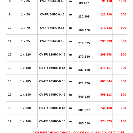
8
1 x 35
CV-FR 35RC-0.45
m
91.418
1000
83.107
9
1 x 50
CV-FR 50RC-0.45
m
121.890
500
110.809
10
1 x 70
CV-FR 70RC-0.45
m
174.432
500
158.575
11
1 x 95
CV-FR 95RC-0.45
m
239.333
500
217.575
12
1 x 120
CV-FR 120RC-0.45
m
299.958
300
272.689
13
1 x 150
CV-FR 150RC-0.45
m
371.161
300
337.419
14
1 x 185
CV-FR 185RC-0.45
m
463.844
300
421.676
15
1 x 240
CV-FR 240RC-0.45
m
599.813
300
545.285
16
1 x 300
CV-FR 300RC-0.45
m
749.460
200
681.327
17
1 x 400
CV-FR 400RC-0.45
m
974.079
200
885.526
CÁP ĐIỆN CHỐNG CHÁY 1 LÕI 0,6/1KV - Cu/MICA/XLPE/PVC-FR