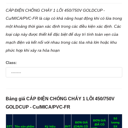
CÁP ĐIỆN CHỐNG CHÁY 1 LÕI 450/750V GOLDCUP -
Cu/MICA/PVC-FR là cáp có khả năng hoạt động khi có lửa trong
một khoảng thời gian xác định trong các điều kiện xác định. Các
loại cáp này được thiết kế đặc biệt để duy trì tính toàn vẹn của
mạch điện và kết nối với nhau trong các tòa nhà lớn hoặc khu
phức hợp khi xảy ra hỏa hoạn
Class:
Bảng giá CÁP ĐIỆN CHỐNG CHÁY 1 LÕI 450/750V
GOLDCUP - Cu/MICA/PVC-FR
Số
ĐƠN GIÁ
ĐƠN GIÁ
lượng
(ĐÃ CÓ
STT
Tên sản phẩm
Ký hiệu
ĐVT
(CHƯA CÓ
SX