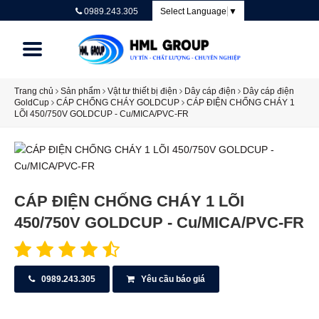
0989.243.305
Select Language
▼
Trang chủ
Sản phẩm
Vật tư thiết bị điện
Dây cáp điện
Dây cáp điện
Trang chủ
GoldCup
CÁP CHỐNG CHÁY GOLDCUP
CÁP ĐIỆN CHỐNG CHÁY 1
LÕI 450/750V GOLDCUP - Cu/MICA/PVC-FR
Bảng giá và Catalogue
Giới thiệu
Dịch vụ
CÁP ĐIỆN CHỐNG CHÁY 1 LÕI
Hướng dẫn
450/750V GOLDCUP - Cu/MICA/PVC-FR
Liên hệ
Chính sách
0989.243.305
Yêu cầu báo giá
Tin tức