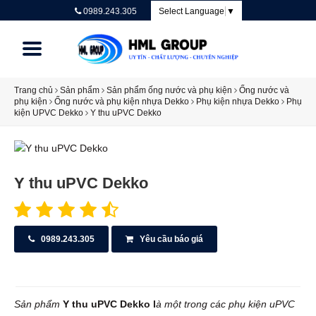
0989.243.305
Select Language
▼
Trang chủ
Sản phẩm
Sản phẩm ống nước và phụ kiện
Ống nước và
Trang chủ
phụ kiện
Ống nước và phụ kiện nhựa Dekko
Phụ kiện nhựa Dekko
Phụ
kiện UPVC Dekko
Y thu uPVC Dekko
Bảng giá và Catalogue
Giới thiệu
Dịch vụ
Y thu uPVC Dekko
Hướng dẫn
Liên hệ
0989.243.305
Yêu cầu báo giá
Chính sách
Tin tức
Sản phẩm
Y thu uPVC Dekko l
à một trong các phụ kiện uPVC