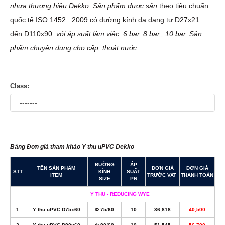
nhựa thương hiệu
Dekko. Sản phẩm được sản
theo tiêu chuẩn
quốc tế ISO 1452 : 2009 có đường kính đa dạng tư D27x21
đến D110x90
với áp suất làm việc: 6 bar. 8 bar,, 10 bar. Sản
phẩm
chuyên dụng cho cấp, thoát nước.
Class:
Bảng Đơn giá tham khảo Y thu uPVC Dekko
ĐƯỜNG
ÁP
TÊN SẢN PHẨM
ĐƠN GIÁ
ĐƠN GIÁ
STT
KÍNH
SUẤT
ITEM
TRƯỚC VAT
THANH TOÁN
SIZE
PN
Y THU - REDUCING WYE
1
Y thu uPVC D75x60
Φ 75/60
10
36,818
40,500