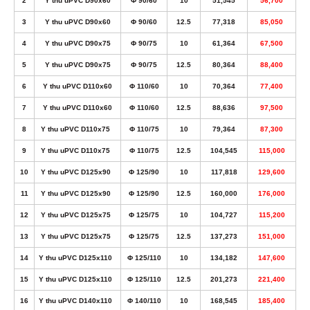
2
Y thu uPVC D90x60
Φ 90/60
10
51,545
56,700
3
Y thu uPVC D90x60
Φ 90/60
12.5
77,318
85,050
4
Y thu uPVC D90x75
Φ 90/75
10
61,364
67,500
5
Y thu uPVC D90x75
Φ 90/75
12.5
80,364
88,400
6
Y thu uPVC D110x60
Φ 110/60
10
70,364
77,400
7
Y thu uPVC D110x60
Φ 110/60
12.5
88,636
97,500
8
Y thu uPVC D110x75
Φ 110/75
10
79,364
87,300
9
Y thu uPVC D110x75
Φ 110/75
12.5
104,545
115,000
10
Y thu uPVC D125x90
Φ 125/90
10
117,818
129,600
11
Y thu uPVC D125x90
Φ 125/90
12.5
160,000
176,000
12
Y thu uPVC D125x75
Φ 125/75
10
104,727
115,200
13
Y thu uPVC D125x75
Φ 125/75
12.5
137,273
151,000
14
Y thu uPVC D125x110
Φ 125/110
10
134,182
147,600
15
Y thu uPVC D125x110
Φ 125/110
12.5
201,273
221,400
16
Y thu uPVC D140x110
Φ 140/110
10
168,545
185,400