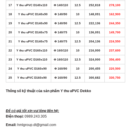
17
Y thu uPVC D140x110
Φ 140/110
12.5
252,818
278,100
18
Y thu uPVC D140x90
Φ 140/90
10
148,091
162,900
19
Y thu uPVC D140x90
Φ 140/90
12.5
222,136
244,350
20
Y thu uPVC D140x75
Φ 140/75
10
136,091
149,700
21
Y thu uPVC D140x75
Φ 140/75
12.5
204,136
224,550
22
Y thu uPVC D160x110
Φ 160/110
10
216,000
237,600
23
Y thu uPVC D160x110
Φ 160/110
12.5
324,000
356,400
24
Y thu uPVC D160x90
Φ 160/90
10
200,455
220,500
25
Y thu uPVC D160x90
Φ 160/90
12.5
300,682
330,750
Thông số kỹ thuật của sản phẩm Y thu uPVC Dekko
Để có giá tốt xin vui lòng liên hệ:
Điện thoại:
0989.243.305
Email:
hmlgroup.dt@gmail.com