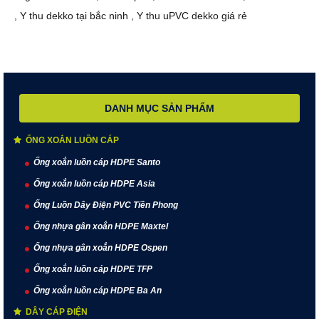
,
Y thu dekko tại bắc ninh
,
Y thu uPVC dekko giá rẻ
DANH MỤC SẢN PHẨM
ỐNG XOẮN LUỒN CÁP
Ống xoắn luồn cáp HDPE Santo
Ống xoắn luồn cáp HDPE Asia
Ống Luồn Dây Điện PVC Tiền Phong
Ống nhựa gân xoắn HDPE Maxtel
Ống nhựa gân xoắn HDPE Ospen
Ống xoắn luồn cáp HDPE TFP
Ống xoắn luồn cáp HDPE Ba An
DÂY CÁP ĐIỆN