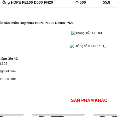
Ống HDPE PE100 D500 PN20
Ф 500
55.8
 của sản phẩm Ống nhựa HDPE PE100 Dekko PN20
 lòng liên hệ:
3.305
@gmail.com
lgroups.com
SẢN PHẨM KHÁC