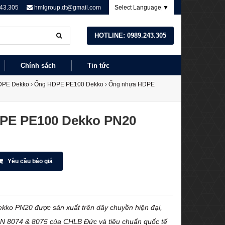
43.305
hmlgroup.dt@gmail.com
Select Language
▼
HOTLINE: 0989.243.305
Chính sách
Tin tức
DPE Dekko
Ống HDPE PE100 Dekko
Ống nhựa HDPE
PE PE100 Dekko PN20
Yêu cầu báo giá
o PN20 được sản xuất trên dây chuyền hiện đại,
 DIN 8074 & 8075 của CHLB Đức và tiêu chuẩn quốc tế