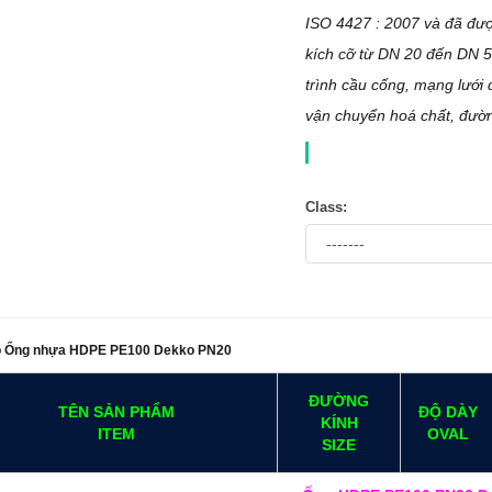
ISO 4427 : 2007 và đã đượ
kích cỡ từ DN
20
đến DN 5
trình cầu cống, mạng lưới
vận chuyển hoá chất, đườ
Class:
ảo Ống nhựa HDPE PE100 Dekko PN20
ĐƯỜNG
TÊN SẢN PHẨM
ĐỘ DÀY
KÍNH
ITEM
OVAL
SIZE