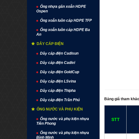
Ống nhựa gân xoắn HDPE
Ospen
Ống xoắn luồn cáp HDPE TFP
Ống xoắn luồn cáp HDPE Ba
An
DÂY CÁP ĐIỆN
Dây cáp điện Cadisun
Dây cáp điện Cadivi
Dây cáp điện GoldCup
Dây cáp điện LSvina
Dây cáp điện Thipha
Bảng giá tham kh
Dây cáp điện Trần Phú
ỐNG NƯỚC VÀ PHỤ KIỆN
Ống nước và phụ kiện nhựa
STT
Tiền Phong
Ống nước và phụ kiện nhựa
Bình Minh