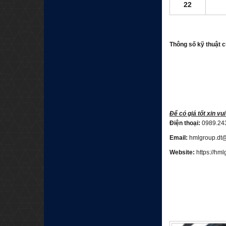
22
Thông số kỹ thuật
Để có giá tốt xin vui
Điện thoại:
0989.24
Email:
hmlgroup.dt
Website:
https://hm