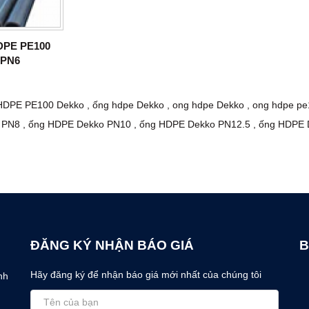
DPE PE100
 PN6
HDPE PE100 Dekko
,
ống hdpe Dekko
,
ong hdpe Dekko
,
ong hdpe pe
 PN8
,
ống HDPE Dekko PN10
,
ống HDPE Dekko PN12.5
,
ống HDPE 
ĐĂNG KÝ NHẬN BÁO GIÁ
B
Hãy đăng ký để nhận báo giá mới nhất của chúng tôi
nh