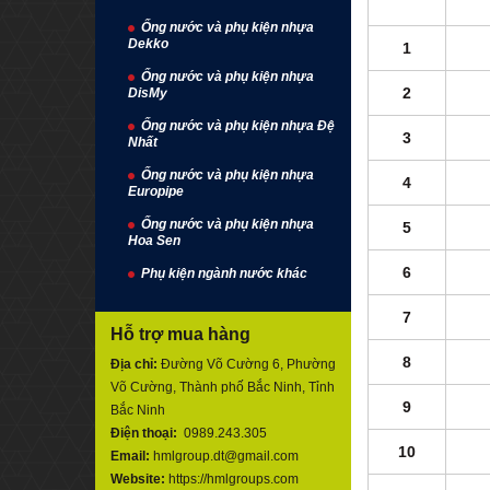
Ống nước và phụ kiện nhựa
Dekko
1
Ống nước và phụ kiện nhựa
2
DisMy
Ống nước và phụ kiện nhựa Đệ
3
Nhất
Ống nước và phụ kiện nhựa
4
Europipe
Ống nước và phụ kiện nhựa
5
Hoa Sen
6
Phụ kiện ngành nước khác
7
Hỗ trợ mua hàng
8
Địa chỉ:
Đường Võ Cường 6, Phường
Võ Cường, Thành phố Bắc Ninh, Tỉnh
9
Bắc Ninh
Điện thoại:
0989.243.305
10
Email:
hmlgroup.dt@gmail.com
Website:
https://hmlgroups.com