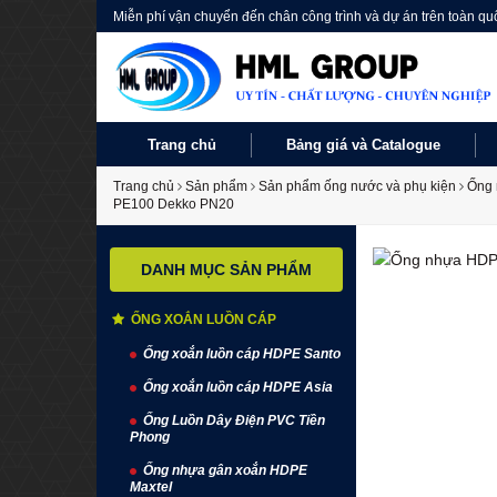
Miễn phí vận chuyển đến chân công trình và dự án trên toàn qu
Trang chủ
Bảng giá và Catalogue
Trang chủ
Sản phẩm
Sản phẩm ống nước và phụ kiện
Ống 
PE100 Dekko PN20
DANH MỤC SẢN PHẨM
ỐNG XOẮN LUỒN CÁP
Ống xoắn luồn cáp HDPE Santo
Ống xoắn luồn cáp HDPE Asia
Ống Luồn Dây Điện PVC Tiền
Phong
Ống nhựa gân xoắn HDPE
Maxtel